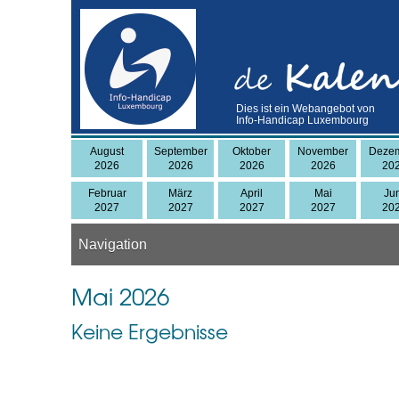
Skip
to
main
content
Dies ist ein Webangebot von
Info-Handicap Luxembourg
August
September
Oktober
November
Deze
2026
2026
2026
2026
20
Februar
März
April
Mai
Ju
2027
2027
2027
2027
20
Navigation
Mai 2026
Keine Ergebnisse